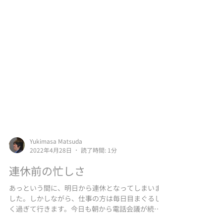
Yukimasa Matsuda
2022年4月28日
読了時間: 1分
連休前の忙しさ