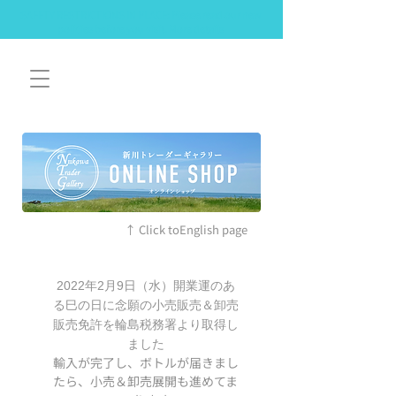
SAFETY RESTRICTIONS IN PLACE: Please read our new
policies before you visit. More details
↑ Click toEnglish page
2022年2月9日（水）開業運のあ
る巳の日に念願の小売販売＆卸売
販売免許を輪島税務署より取得し
ました
​輸入が完了し、ボトルが届きまし
たら、小売＆卸売展開も進めてま