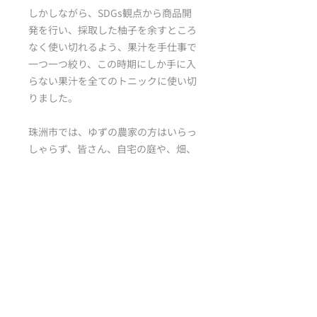
しかしながら、SDGs観点から商品開
発を行い、採取した柚子を余すところ
なく使い切れるよう、果汁を手仕事で
一つ一つ絞り、この時期にしか手に入
らない果汁を全てのトニックに使い切
りました。
珠洲市では、ゆずの農家の方はいらっ
しゃらず、皆さん、自宅の庭や、畑、
山の一部で自分達で生活に楽しむ分だ
けの柚子の木を育ててらっしゃってき
ました。そのような柚子の実を分けて
いただいて活用しています。
2024年1月には能登半島地震、2024年
9月には豪雨災害の影響で、すでに採
取できていたゆずの木のうちいくつか
は折れてしまい、実を付けることがで