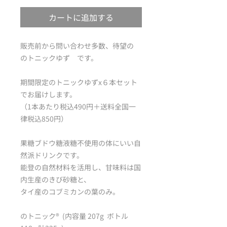
カートに追加する
販売前から問い合わせ多数、待望の
のトニックゆず です。
期間限定のトニックゆずx６本セット
でお届けします。
（1本あたり税込490円＋送料全国一
律税込850円）
果糖ブドウ糖液糖不使用の体にいい自
然派ドリンクです。
能登の自然材料を活用し、甘味料は国
内生産のきび砂糖と、
タイ産のコブミカンの葉のみ。
のトニック®️ (内容量 207g ボトル