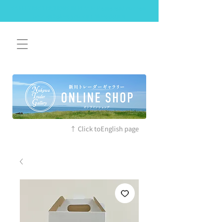
SAFETY RESTRICTIONS IN PLACE: Please read our new
policies before you visit. More details
↑ Click toEnglish page