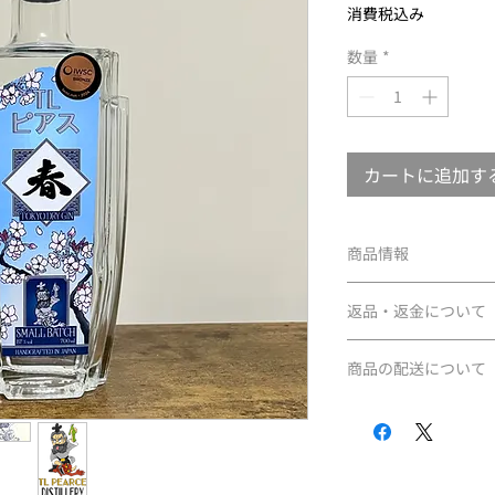
格
消費税込み
数量
*
カートに追加す
商品情報
メインボタニカル：
返品・返金について
700ml 57度
モラセス・スピリッ
商品違い、または不
製造 ： 千葉県野田市 
商品の配送について
さい。
まずは、商品の到着
通常商品につきまし
願いいたします。
でお届けします。
※年末年始の配送に
●商品違い、不良品
で、あらかじめご了
商品違い、または不