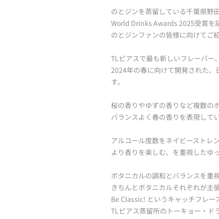
のとジンを蒸留している千葉県野田
World Drinks Awards 2025受
のとジンファンの皆様に向けてご
TLピアスで最も新しいフレーバー
2024年の春に向けて開発された
す。
桜の香りやゆずの香りなど複数の
バランスよく春の香りを表現して
アルコール度数をネイビーストレ
より香りを楽しむ、を重視したゆ
ボタニカルの調和とバランスを重
きちんとボタニカルそれぞれが主
Be Classic! というキャッチ
TLピアス蒸留所のトーキョー・ド