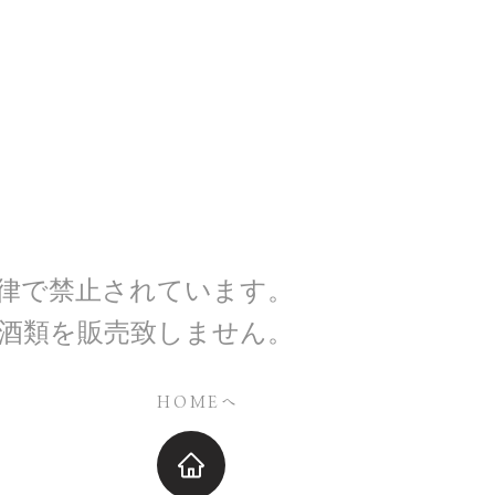
いる宅配便センターにお電話頂き、
の対応はお受けできません。
お願い致します。
りません。
めて商品を手配させていただきま
、投函後の盗難等は、当店・配送業
し兼ねます。
宅配便」をご利用ください。
商品と同梱の発送となる場合、配送
品商品の到着を確認してからとなり
変更し、通常送料を加算した金額に
後お日にちをいただきます。
求）のご案内を差し上げます。
場合
配送料、消費税をご返金いたしま
て
記が異なる場合は、お届け先不明で
があります。
法律で禁止されています。
きが承れない為、送付先情報にお間
ちにメール、又はお電話にてご案内
確認をお願い致します。
は酒類を販売致しません。
再送する場合、往復送料はお客様の
だきます。
HOMEへ