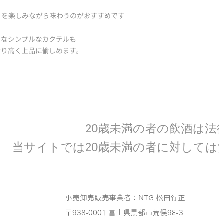
送り状に記載されて
②ラッピング・熨斗
返品手配のご連絡を
りを楽しみながら味わうのがおすすめです
③お荷物の補償があ
後日弊社よりあらた
配送中の破損・遅延
す。
うなシンプルなカクテルも
者の責任・補償を致
香り高く上品に愉しめます。
※ご不安な場合は「
●返金について
④メール便対象外の
商品代金の返金は返
方法を「宅配便」に
ますので、2週間前
て改めて決済（ご請
・商品不良・破損の
該当する商品代金、
● 送付先情報につい
す。
宛名と表札などの表
お届け出来ない場合
20歳未満の者の飲酒は
●返金方法
送付後は、転送手続
ご連絡いただいたの
違いがないか十分ご
​当サイトでは20歳未満の者に対して
いたします。
※返送された商品を
ご負担とさせていた
小売卸売販売事業者：NTG 松田行正
〒938-0001 富山県黒部市荒俣98-3