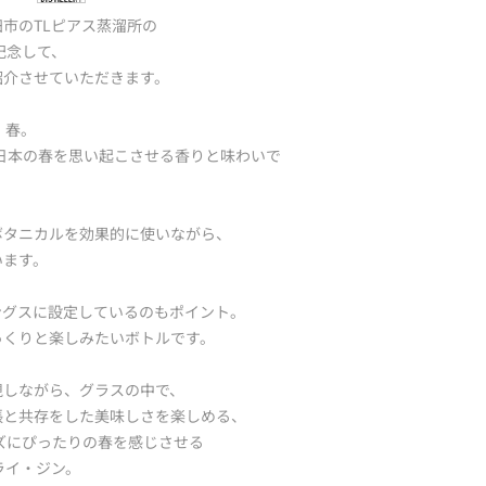
さい。
市のTLピアス蒸溜所の
NTGから発送する
お客様の都合による
賞を記念して、
ます。
んのでご了承くださ
紹介させていただきます。
商品の到着後7日以
● 配送について
にて早急にご連絡願
商品の配送は、ご注
、春。
ご連絡頂きしだい、
続きいたします。
【返品連絡先】
、日本の春を思い起こさせる香りと味わいで
ただし、銀行振込・
電話番号：090-1525-
認後の発送となりま
メールアドレス：info@
※日本国内のみ
返送先住所：〒927-
ボタニカルを効果的に使いながら、
【お届け日数】
152-1 道下ビル3階
通常商品につきまして
います。
NTG宛
お届けします。
●商品配送中の事故
一部出荷が遅れる商
ングスに設定しているのもポイント。
商品の到着後、7日
連絡をいたします。初
ようお願い致します
っくりと楽しみたいボトルです。
が出来次第、随時発
※7日を経過した場
着後すぐにご確認く
視しながら、グラスの中で、
【配送業者】
・運送業者との事故
張と共存をした美味しさを楽しめる、
「佐川急便」にて、
【返品連絡先】
■注意点
フレーズにぴったりの春を感じさせる
宅配業者へご連絡の
①配送は3～7日（
ライ・ジン。
てください。
ます。