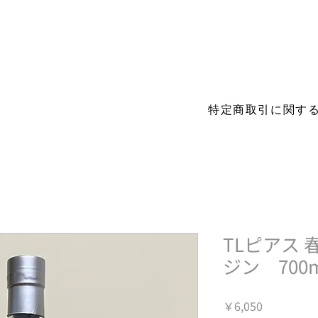
s before you visit. More details
特定商取引に関す
TLピアス 
ジン 700m
価
￥6,050