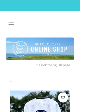
SAFETY RESTRICTIONS IN PLACE: Please read our new
policies before you visit. More details
↑ Click toEnglish page