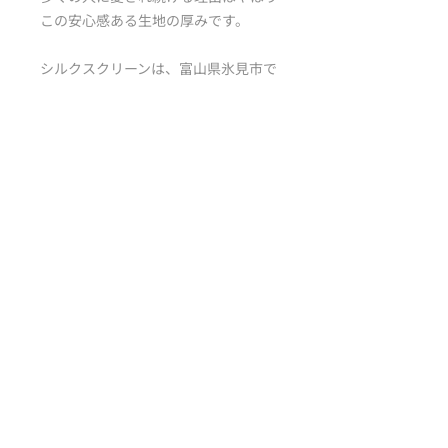
この安心感ある生地の厚みです。
シルクスクリーンは、富山県氷見市で
大人気のFCTRYさんの仕上げ。
濃藍を見事に表現した映えるデザイン
が素敵です。
商品情報
無地 ハイクオリティTシャツ
返品・返金について
【500101】
・素材：綿100％／ユニセックス対応
商品違い、または不良品の場合は着払
の半袖Tシャツ
商品の配送について
いにてご返送ください。
・特徴：5.6オンス
まずは、商品の到着後7日以内に、当
・脇仕様：丸胴
通常商品につきましては、3～7日
店までご連絡をお願いいたします。
（土・日・祝を除く）でお届けしま
す。
●商品違い、不良品の場合
※年末年始の配送についてはこの限り
商品違い、または不良品の場合は着払
20歳未満の者の飲酒は法律で禁止
ではありませんので、あらかじめご了
いにてご返送ください。