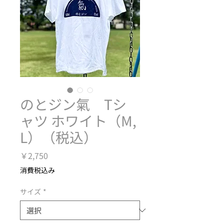
のとジン氣 Tシ
ャツ ホワイト（M,
L）（税込）
価
￥2,750
格
消費税込み
サイズ
*