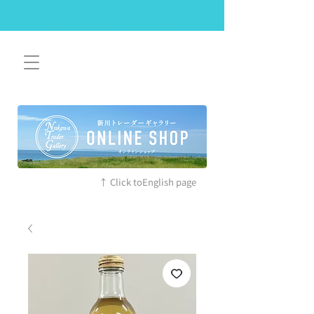
SAFETY RESTRICTIONS IN PLACE: Please read our new
policies before you visit. More details
↑ Click toEnglish page