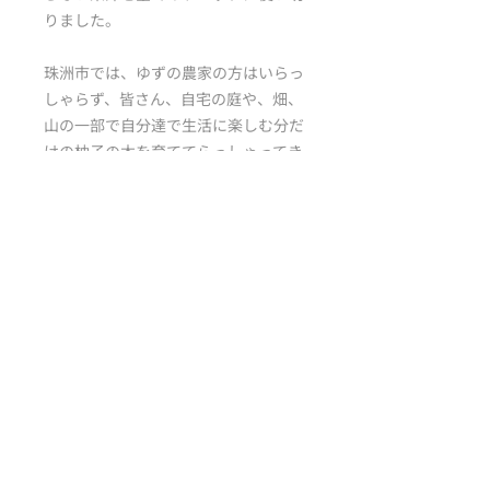
りました。
珠洲市では、ゆずの農家の方はいらっ
しゃらず、皆さん、自宅の庭や、畑、
山の一部で自分達で生活に楽しむ分だ
けの柚子の木を育ててらっしゃってき
ました。そのような柚子の実を分けて
いただいて活用しています。
2024年1月には能登半島地震、2024年
9月には豪雨災害の影響で、すでに採
取できていたゆずの木のうちいくつか
は伐採されたり折れてしまい、実を付
けることができなくなった木もありま
す。2026年は全部で1,320本の生産量
でした。ぜひ貴重な柚子の果汁をお楽
しみくださいませ。