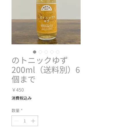
のトニックゆず
200ml（送料別）6
個まで
価
￥450
格
消費税込み
数量
*