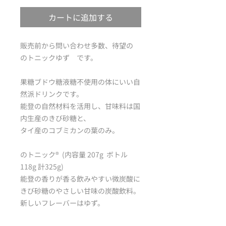
カートに追加する
販売前から問い合わせ多数、待望の
のトニックゆず です。
果糖ブドウ糖液糖不使用の体にいい自
然派ドリンクです。
能登の自然材料を活用し、甘味料は国
内生産のきび砂糖と、
タイ産のコブミカンの葉のみ。
のトニック®️ (内容量 207g ボトル
118g 計325g)
能登の香りが香る飲みやすい微炭酸に
きび砂糖のやさしい甘味の炭酸飲料。
新しいフレーバーはゆず。