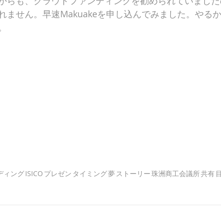
からも、クラウドファンディングを勧められていました
れません。早速Makuakeを申し込んでみました。やる
。
ディング
ISICO
プレゼン
タイミング
夢
ストーリー
珠洲商工会議所
共有