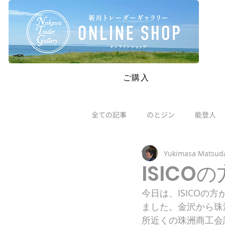
SAFETY RESTRICTIONS IN PLACE: Please read our new policie
ご購入
全ての記事
のとジン
能登人
Yukimasa Matsud
ISIC
今日は、ISICO
ました。金沢から珠
所近くの珠洲商工会