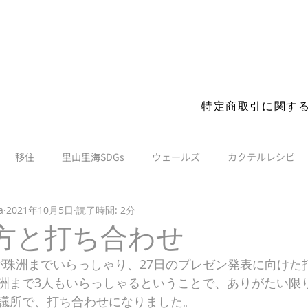
s before you visit. More details
特定商取引に関す
移住
里山里海SDGs
ウェールズ
カクテルレシピ
a
2021年10月5日
読了時間: 2分
Oの方と打ち合わせ
の方が珠洲までいらっしゃり、27日のプレゼン発表に向け
洲まで3人もいらっしゃるということで、ありがたい限
議所で、打ち合わせになりました。