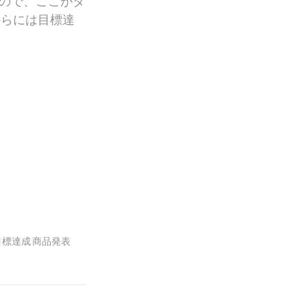
ので、ここがタ
からには目標達
目標達成
商品発表