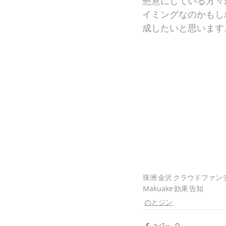
懇意にしている方々
イミングなのかもし
成したいと思います
珠洲
金沢
クラウドファン
Makuake
効果
告知
のとジン