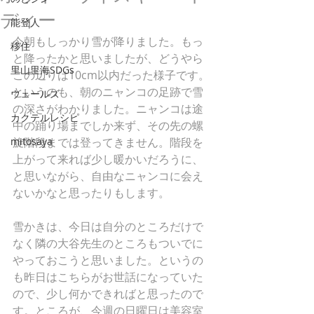
ディー
能登人
今朝もしっかり雪が降りました。もっ
移住
と降ったかと思いましたが、どうやら
里山里海SDGs
この辺りは10cm以内だった様子です。
というのも、朝のニャンコの足跡で雪
ウェールズ
の深さがわかりました。ニャンコは途
カクテルレシピ
中の踊り場までしか来ず、その先の螺
mitosaya
旋階段までは登ってきません。階段を
上がって来れば少し暖かいだろうに、
と思いながら、自由なニャンコに会え
ないかなと思ったりもします。
雪かきは、今日は自分のところだけで
なく隣の大谷先生のところもついでに
やっておこうと思いました。というの
も昨日はこちらがお世話になっていた
ので、少し何かできればと思ったので
す。ところが、今週の日曜日は美容室