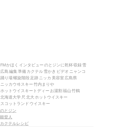
FMかほく
インタビュー
のとジンに乾杯
収録
雪
広島
編集
準備
カクテル
雪かき
ビデオ
ニャンコ
踊り場
螺旋階段
足跡
ニッカ
美容室
広島県
ニッカウヰスキー
竹内まりや
ホットウイスキートディー
お湯割
福山
竹鶴
北海道大学
尺
北大
ホットウイスキー
スコットランド
ウイスキー
のとジン
能登人
カクテルレシピ