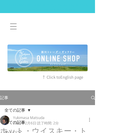
SAFETY RESTRICTIONS IN PLACE: Please read our new
policies before you visit. More details
↑ Click toEnglish page
記事
全ての記事
Yukimasa Matsuda
全ての記事
2022年2月6日
読了時間: 2分
ホット・ウイスキー・ト
のとジン