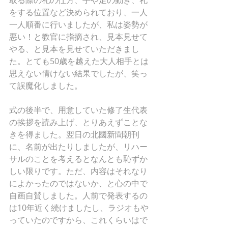
取る際の礼の仕方、手や足の動き、礼
をする位置など決められており、一人
一人順番に行いましたが、私は姿勢が
悪い！と教官に指摘され、見本見せて
やる、と見本を見せていただきまし
た。とても50歳を越えた大人相手とは
思えない情けない結果でしたが、笑っ
て誤魔化しました。
式の後半で、用意していた修了生代表
の挨拶を読み上げ、とりあえずことな
きを得ました。翌日の北國新聞朝刊
に、名前が出たりしましたが、リハー
サルのことを考えるとなんとも恥ずか
しい限りです。ただ、内容はそれなり
によかったのではないか、と心の中で
自画自賛しました。人前で発表するの
は10年近く続けましたし、ラジオもや
っていたのですから、これくらいはで