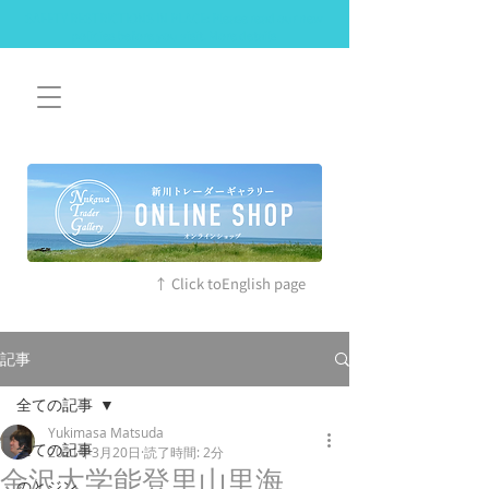
SAFETY RESTRICTIONS IN PLACE: Please read our new
policies before you visit. More details
↑ Click toEnglish page
記事
全ての記事
Yukimasa Matsuda
全ての記事
2021年3月20日
読了時間: 2分
金沢大学能登里山里海
のとジン