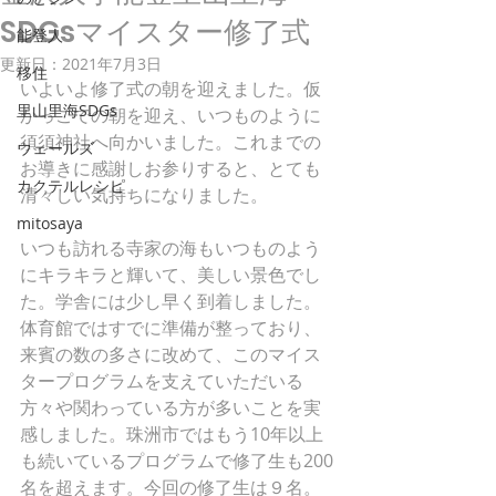
SDGsマイスター修了式
能登人
更新日：
2021年7月3日
移住
いよいよ修了式の朝を迎えました。仮
里山里海SDGs
かっこでの朝を迎え、いつものように
須須神社へ向かいました。これまでの
ウェールズ
お導きに感謝しお参りすると、とても
カクテルレシピ
清々しい気持ちになりました。
mitosaya
いつも訪れる寺家の海もいつものよう
にキラキラと輝いて、美しい景色でし
た。学舎には少し早く到着しました。
体育館ではすでに準備が整っており、
来賓の数の多さに改めて、このマイス
タープログラムを支えていただいる
方々や関わっている方が多いことを実
感しました。珠洲市ではもう10年以上
も続いているプログラムで修了生も200
名を超えます。今回の修了生は９名。