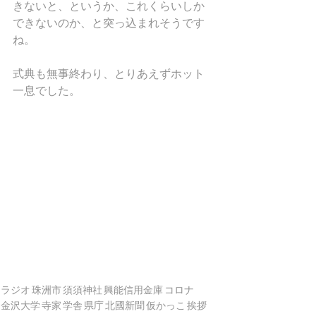
きないと、というか、これくらいしか
できないのか、と突っ込まれそうです
ね。
式典も無事終わり、とりあえずホット
一息でした。
ラジオ
珠洲市
須須神社
興能信用金庫
コロナ
金沢大学
寺家
学舎
県庁
北國新聞
仮かっこ
挨拶