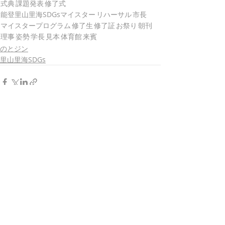
式典
課題発表
修了式
能登里山里海SDGsマイスター
リハーサル
市長
マイスタープログラム
修了生
修了証
お祭り
朝刊
理事
姿勢
学長
見本
体育館
来賓
のとジン
里山里海SDGs
最新記事
すべて表示