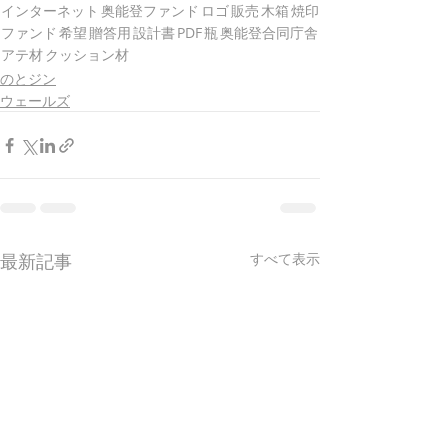
インターネット
奥能登ファンド
ロゴ
販売
木箱
焼印
ファンド
希望
贈答用
設計書
PDF
瓶
奥能登合同庁舎
アテ材
クッション材
のとジン
ウェールズ
最新記事
すべて表示