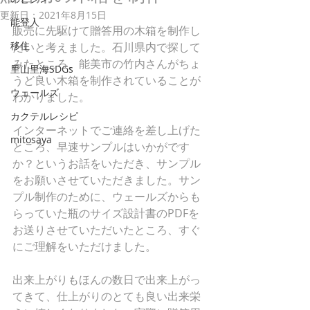
更新日：
2021年8月15日
能登人
販売に先駆けて贈答用の木箱を制作し
移住
たいと考えました。石川県内で探して
みたところ、能美市の竹内さんがちょ
里山里海SDGs
うど良い木箱を制作されていることが
ウェールズ
わかりました。
カクテルレシピ
インターネットでご連絡を差し上げた
mitosaya
ところ、早速サンプルはいかがです
か？というお話をいただき、サンプル
をお願いさせていただきました。サン
プル制作のために、ウェールズからも
らっていた瓶のサイズ設計書のPDFを
お送りさせていただいたところ、すぐ
にご理解をいただけました。
出来上がりもほんの数日で出来上がっ
てきて、仕上がりのとても良い出来栄