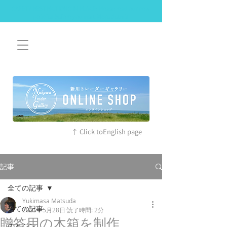
SAFETY RESTRICTIONS IN PLACE: Please read our new
policies before you visit. More details
↑ Click toEnglish page
記事
全ての記事
Yukimasa Matsuda
全ての記事
2021年5月28日
読了時間: 2分
贈答用の木箱を制作
のとジン