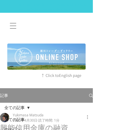
SAFETY RESTRICTIONS IN PLACE: Please read our new
policies before you visit. More details
↑ Click toEnglish page
記事
全ての記事
Yukimasa Matsuda
全ての記事
2021年4月30日
読了時間: 1分
興能信用金庫の融資
のとジン