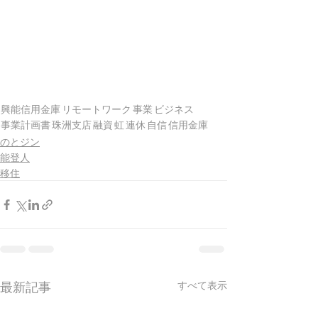
興能信用金庫
リモートワーク
事業
ビジネス
事業計画書
珠洲支店
融資
虹
連休
自信
信用金庫
のとジン
能登人
移住
最新記事
すべて表示