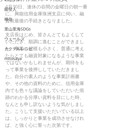
4月30日、連休の谷間の金曜日の朝一番
能登人
に、興能信用金庫珠洲支店に伺い、融
移住
資前最後の手続きとなりました。
里山里海SDGs
支店長はじめ、皆さんとてもよくして
ウェールズ
いただき、順調に進むことができまし
た。事業の規模も小さく、普通に考え
カクテルレシピ
たらとても融資対象になるような事業
mitosaya
ではないかもしれませんが、期待をも
って事業を後押ししていただきまし
た。自分の素人のような事業計画書
や、その他の資料のために、信用金庫
内でも色々な議論をしていただいた痕
跡のわかる分厚い資料を目にした時、
なんとも申し訳ないような気がしまし
た。こうして支援いただいている以上
は、しっかりと事業を成功させなけれ
ば、と強く心に誓った次第です。