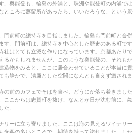
す。奥能登も、輪島の外浦と、珠洲や能登町の内浦では
なところに蒸留所があったら、いいだろうな、という景
、門前町の總持寺を目指しました。輪島も門前町と合併
ます。門前町は、總持寺を中心とした歴史のある町です
寺社はとても立派な作りになっています。京都あたりで
えるかもしれませんが、このような奥能登の、それもか
建造物をみると、ここに居合わせていることが本当に貴
ても静かで、清廉とした空間になんとも言えず癒されま
寺の前のカフェでそばを食べ、どうにか落ち着きました
、ここからは志賀町を抜け、なんとか日が沈む前に、氣
した。
ナリーに立ち寄りました。ここは海の見えるワイナリー
も来客の多いところで、期待を持って訪れました。しか