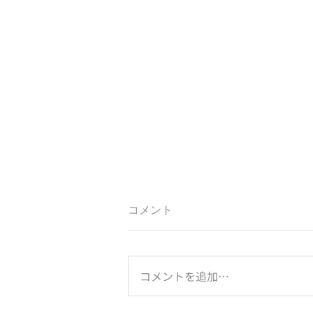
コメント
コメントを追加…
のとジンに乾杯！は続く