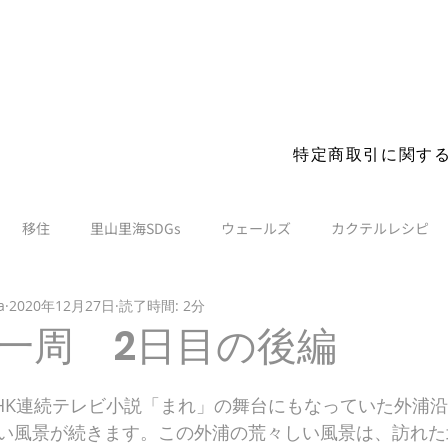
s before you visit. More details
特定商取引に関す
移住
里山里海SDGs
ウェールズ
カクテルレシピ
a
2020年12月27日
読了時間: 2分
一周 2日目の後編
HK連続テレビ小説「まれ」の舞台にもなっていた外浦
い風景が続きます。この外浦の荒々しい風景は、訪れた