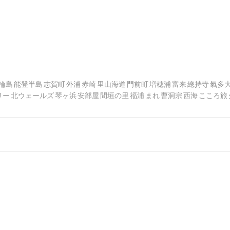
輪島
能登半島
志賀町
外浦
赤崎
里山海道
門前町
増穂浦
富来
總持寺
氣多
リー
北ウェールズ
琴ヶ浜
安部屋
間垣の里
福浦
まれ
曹洞宗
西海
こころ旅