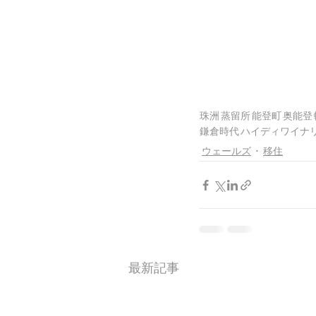
珠洲
蒸留所
能登町
奥能登
鎌倉時代
ハイディワイナ
ウェールズ
移住
最新記事