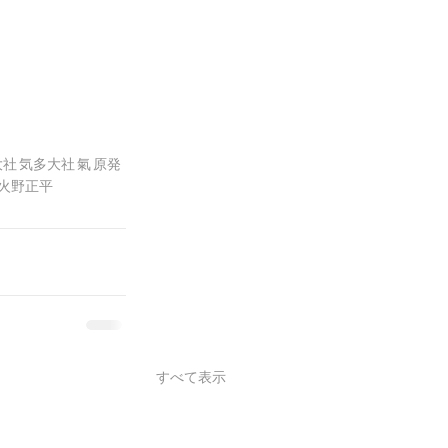
大社
気多大社
氣
原発
火野正平
すべて表示