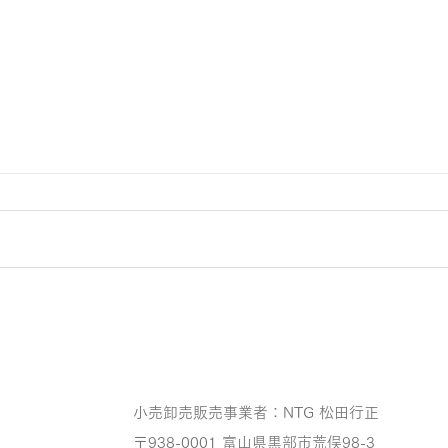
連休前の忙しさ
ラジ
小売卸売販売事業者：NTG 松田行正
〒938-0001 富山県黒部市荒俣98-3