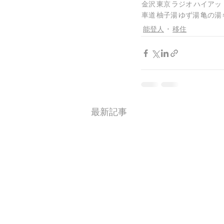
金沢
東京
ラジオ
ハイアッ
車道
柚子湯
ゆず湯
亀の湯
能登人
移住
最新記事