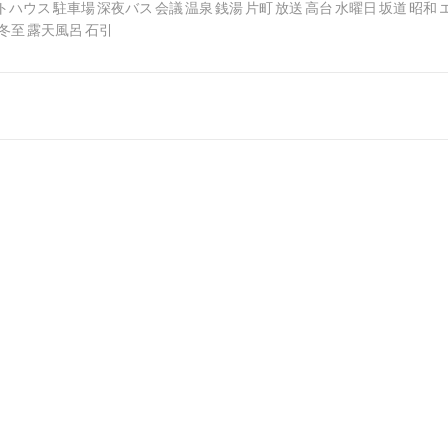
トハウス
駐車場
深夜バス
会議
温泉
銭湯
片町
放送
高台
水曜日
坂道
昭和
冬至
露天風呂
石引