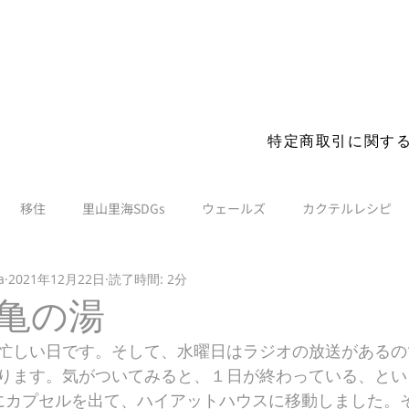
s before you visit. More details
特定商取引に関す
移住
里山里海SDGs
ウェールズ
カクテルレシピ
a
2021年12月22日
読了時間: 2分
亀の湯
忙しい日です。そして、水曜日はラジオの放送があるの
ります。気がついてみると、１日が終わっている、とい
にカプセルを出て、ハイアットハウスに移動しました。