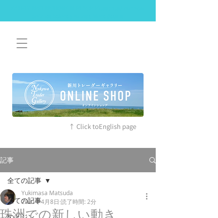
SAFETY RESTRICTIONS IN PLACE: Please read our new
policies before you visit. More details
↑ Click toEnglish page
記事
全ての記事
Yukimasa Matsuda
全ての記事
2021年4月8日
読了時間: 2分
珠洲での新しい動き
のとジン