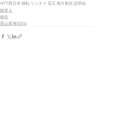
NTT西日本
移転
リンナイ
花王
地方創生
説明会
能登人
移住
里山里海SDGs
最新記事
すべて表示