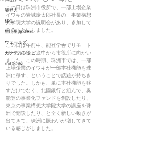
この日は珠洲市役所で、一部上場企業
能登人
イワキの岩城慶太郎社長の、事業構想
移住
大学院大学の説明会があり、参加して
みることにしました。
里山里海SDGs
ウェールズ
この日は午前中、能登学舎でリモート
ワークの後、途中から市役所に向かい
カクテルレシピ
ました。この時期、珠洲市では、一部
mitosaya
上場企業のイワキが一部本社機能を珠
洲に移す、ということで話題が持ちき
りでした。しかも、単に本社機能を移
すだけでなく、北國銀行と組んで、奥
能登の事業化ファンドを創設したり、
東京の事業構想大学院大学の講座を珠
洲で開設したり、と全く新しい動きが
出てきて、珠洲に賑わいが増してきて
いる感じがしました。