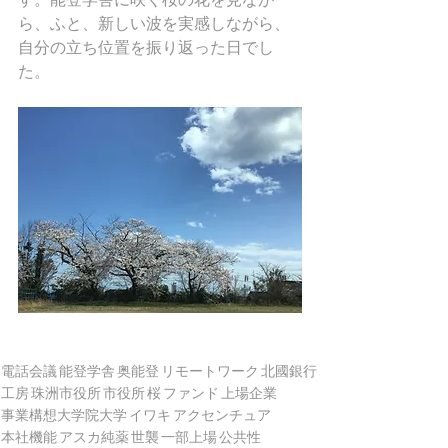
ら、ふと、新しい波を実感しながら、
自分の立ち位置を振り返った日でし
た。
電話会議
能登学舎
奥能登
リモートワーク
北國銀行
工房
珠洲市役所
市役所
桜
ファンド
上場企業
事業構想大学院大学
イワキ
アクセンチュア
本社機能
アスカ純薬
世襲
一部上場
公共性