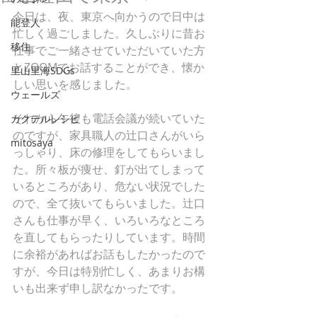
今日は、夜、東京へ向かうので日中は
能登人
忙しく過ごしました。久しぶりに昔お
移住
仕事でご一緒させていただいていた方
とZOOMでお話することができ、懐か
里山里海SDGs
しい思いを感じました。
ウェールズ
それから午後も電話会議が続いていた
カクテルレシピ
のですが、家具職人の辻口さんがいら
mitosaya
っしゃり、床の修理をしてもらいまし
た。所々板が痩せ、釘が出てしまって
いるところがあり、危ない状況でした
ので、全て抜いてもらいました。辻口
さんも仕事が早く、いろいろなところ
を直してもらったりしています。時間
に余裕があればお話もしたかったので
すが、今日は特別忙しく、あまりお構
いも出来ず申し訳なかったです。