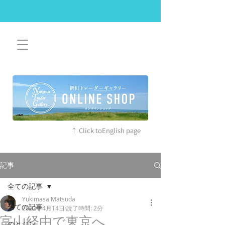
SAFETY RESTRICTIONS IN PLACE: Please read our new
policies before you visit. More details
↑ Click toEnglish page
記事
全ての記事
Yukimasa Matsuda
全ての記事
2022年4月14日
読了時間: 2分
富山経由で東京へ
のとジン