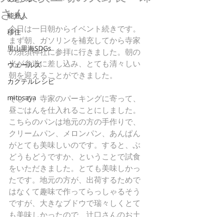
さん
能登人
今日は一日朝からイベント続きです。
移住
まず朝、ガソリンを補充してから寺家
里山里海SDGs
の須須神社に参拝に行きました。朝の
光が参道に差し込み、とても清々しい
ウェールズ
朝を迎えることができました。
カクテルレシピ
mitosaya
そして、寺家のパーキングに寄って、
昼ごはんを仕入れることにしました。
こちらのパンは地元の方の手作りで、
クリームパン、メロンパン、あんぱん
がとても美味しいのです。すると、ぶ
どうもどうですか、ということで試食
をいただきました。とても美味しかっ
たです。地元の方が、出荷するためで
はなくて趣味で作ってらっしゃるそう
ですが、大きなブドウで瑞々しくとて
も美味しかったので、辻口さんのお土