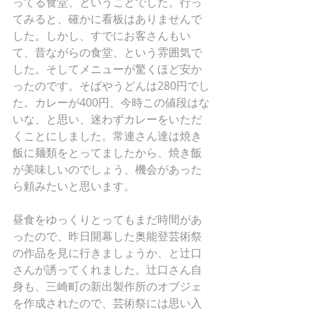
ってる食堂、ということでした。行っ
てみると、確かに看板はありませんで
した。しかし、すでにお客さんもい
て、昔ながらの食堂、という雰囲気で
した。そしてメニューが驚くほど安か
ったのです。そばやうどんは280円でし
た。カレーが400円、今時この値段はな
いな、と思い、迷わずカレーをいただ
くことにしました。常連さん達は焼き
飯に麺類をとってましたから、焼き飯
が美味しいのでしょう、機会があった
ら頼みたいと思います。
昼食をゆっくりとってもまだ時間があ
ったので、昨日開幕した奥能登芸術祭
の作品を見に行きましょうか、と辻口
さんが誘ってくれました。辻口さん自
身も、三崎町の新出製作所のオブジェ
を作成されたので、芸術祭には思い入