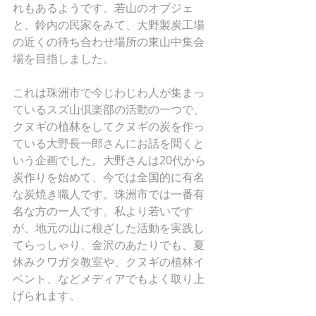
れもあるようです。若山のオブジェ
と、鈴内の民家をみて、大野製炭工場
の近くの待ち合わせ場所の東山中集会
場を目指しました。
これは珠洲市で今じわじわ人が集まっ
ているスズ山倶楽部の活動の一つで、
クヌギの植林をしてクヌギの炭を作っ
ている大野長一郎さんにお話を聞くと
いう企画でした。大野さんは20代から
炭作りを始めて、今では全国的に有名
な炭焼き職人です。珠洲市では一番有
名な方の一人です。私より若いです
が、地元の山に根ざした活動を実践し
てらっしゃり、金沢のあたりでも、夏
休みクワガタ教室や、クヌギの植林イ
ベント、などメディアでもよく取り上
げられます。