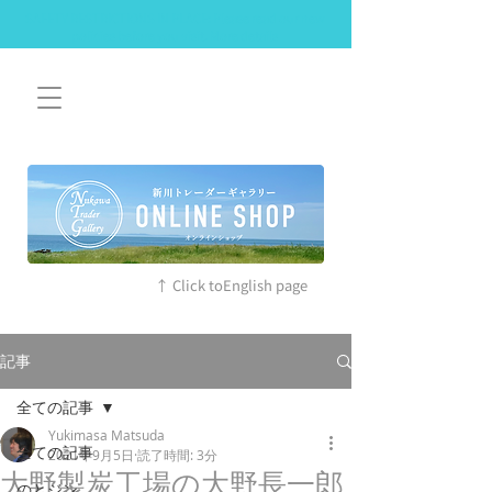
SAFETY RESTRICTIONS IN PLACE: Please read our new
policies before you visit. More details
↑ Click toEnglish page
記事
全ての記事
Yukimasa Matsuda
全ての記事
2021年9月5日
読了時間: 3分
大野製炭工場の大野長一郎
のとジン