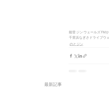
能登
ジン
ウェールズ
FM
千里浜なぎさドライブウ
のとジン
最新記事