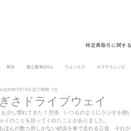
s before you visit. More details
特定商取引に関す
移住
里山里海SDGs
ウェールズ
カクテルレシピ
a
2020年7月19日
読了時間: 1分
ぎさドライブウェイ
にも少し慣れてきた７月頃、いつものようにラジオを聴
ェイのことを語ってくれたことがありました。
もほんの数カ所しかない砂浜を車で走れる公道、それが