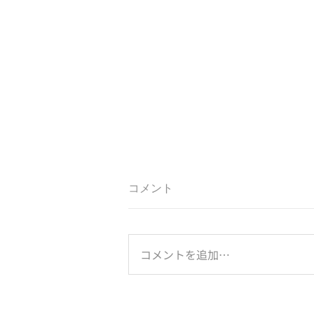
コメント
コメントを追加…
のとジンに乾杯！は続く