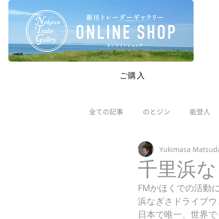
SAFETY RESTRICTIONS IN PLACE: Please read our new policie
ご購入
全ての記事
のとジン
能登人
Yukimasa Matsud
千里浜な
FMかほくでの活動
浜なぎさドライブウ
日本で唯一、世界で