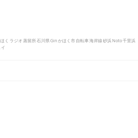
かほく
ラジオ
蒸留所
石川県
Gin
かほく市
自転車
海岸線
砂浜
Noto
千里浜
ェイ