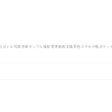
社
ボトル
写真
寺家
サンプル
撮影
雲津
動画
太陽
景色
スマホ
小瓶
ポケッ