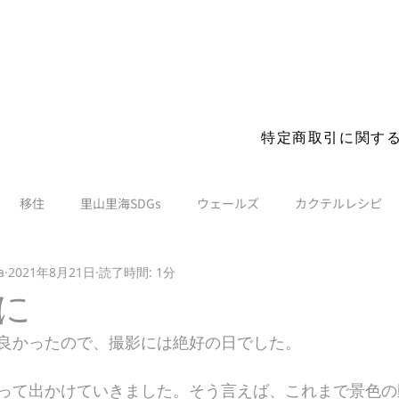
s before you visit. More details
特定商取引に関す
移住
里山里海SDGs
ウェールズ
カクテルレシピ
a
2021年8月21日
読了時間: 1分
に
良かったので、撮影には絶好の日でした。
って出かけていきました。そう言えば、これまで景色の