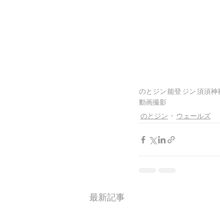
のとジン
能登
ジン
須須神
動画撮影
のとジン
ウェールズ
最新記事