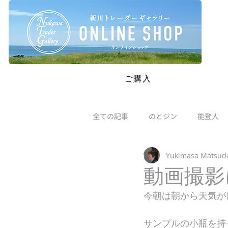
SAFETY RESTRICTIONS IN PLACE: Please read our new policie
ご購入
全ての記事
のとジン
能登人
Yukimasa Matsud
動画撮影
今朝は朝から天気が
サンプルの小瓶を持