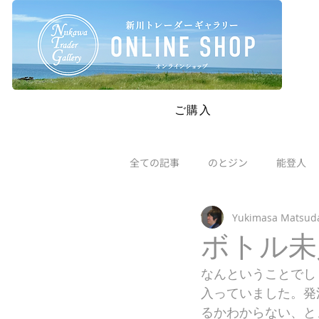
SAFETY RESTRICTIONS IN PLACE: Please read our new policie
ご購入
全ての記事
のとジン
能登人
Yukimasa Matsud
ボトル未
なんということでし
入っていました。発
るかわからない、と