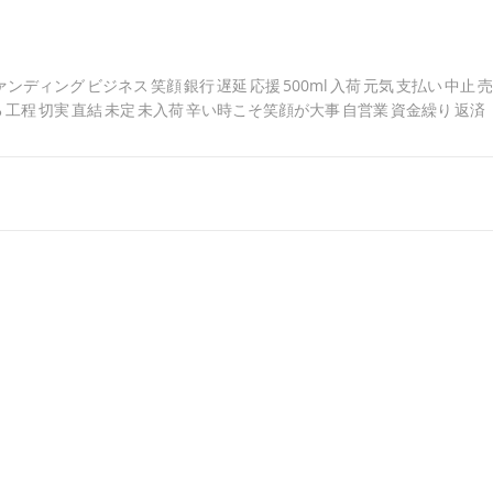
ァンディング
ビジネス
笑顔
銀行
遅延
応援
500ml
入荷
元気
支払い
中止
売
る
工程
切実
直結
未定
未入荷
辛い時こそ笑顔が大事
自営業
資金繰り
返済