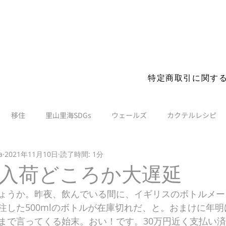
s before you visit. More details
特定商取引に関す
移住
里山里海SDGs
ウェールズ
カクテルレシピ
a
2021年11月10日
読了時間: 1分
入荷どころか大遅延
ょうか。昨夜、飲んでいる間に、イギリスのボトルメー
注した500mlのボトルが在庫切れだ、と。おまけに年
まで言ってくる始末。おい！です。30万円近く支払い