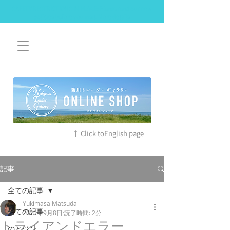
SAFETY RESTRICTIONS IN PLACE: Please read our new
policies before you visit. More details
↑ Click toEnglish page
記事
全ての記事
Yukimasa Matsuda
全ての記事
2021年9月8日
読了時間: 2分
トライアンドエラー
のとジン