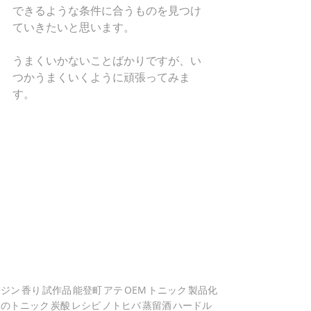
できるような条件に合うものを見つけ
ていきたいと思います。
うまくいかないことばかりですが、い
つかうまくいくように頑張ってみま
す。
ジン
香り
試作品
能登町
アテ
OEM
トニック
製品化
のトニック
炭酸
レシピ
ノトヒバ
蒸留酒
ハードル