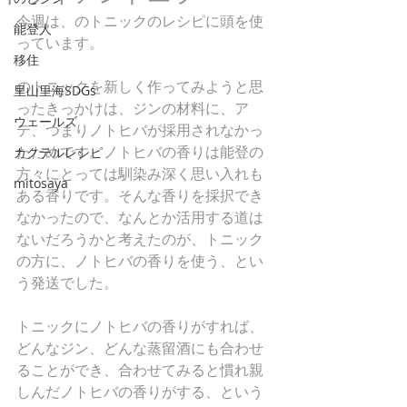
今週は、のトニックのレシピに頭を使
能登人
っています。
移住
のトニックを新しく作ってみようと思
里山里海SDGs
ったきっかけは、ジンの材料に、ア
ウェールズ
テ、つまりノトヒバが採用されなかっ
たためです。ノトヒバの香りは能登の
カクテルレシピ
方々にとっては馴染み深く思い入れも
mitosaya
ある香りです。そんな香りを採択でき
なかったので、なんとか活用する道は
ないだろうかと考えたのが、トニック
の方に、ノトヒバの香りを使う、とい
う発送でした。
トニックにノトヒバの香りがすれば、
どんなジン、どんな蒸留酒にも合わせ
ることができ、合わせてみると慣れ親
しんだノトヒバの香りがする、という