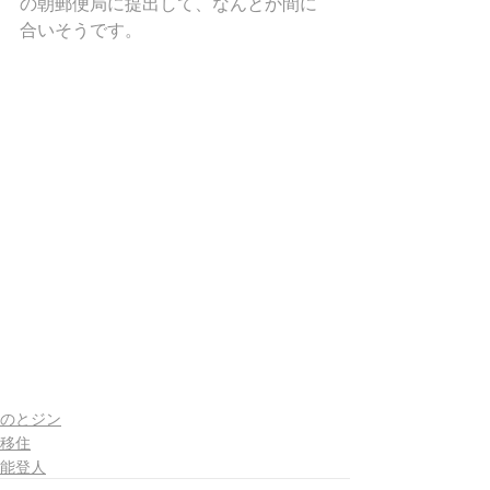
の朝郵便局に提出して、なんとか間に
合いそうです。
のとジン
移住
能登人