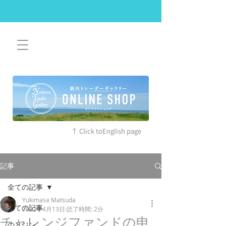
SAFETY RESTRICTIONS IN PLACE: Please read our new
policies before you visit. More details
↑ Click toEnglish page
記事
全ての記事
Yukimasa Matsuda
全ての記事
2022年4月13日
読了時間: 2分
チャレンジファンドの申
のとジン