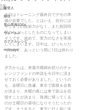
請
能登人
今日はトレーニング最終日でデモの準
移住
備が必要でした。とはいえ、自分には
里山里海SDGs
そこまでの技術力がなく、また前回同
様のちょっとしたものになってしまい
ウェールズ
そうです。改めて、実力のなさを実感
カクテルレシピ
してしまいます。日中は、びっちりだ
mitosaya
ったので、あっという間に1日は終わり
ました。
夕方からは、来週月曜締め切りのチャ
レンジファンドの申請を今日中に済ま
せておく必要がありました。というの
も、金曜日に急遽、東京で面接＆会食
が決まり、木曜の夜には車で富山を目
指すことが決まり、珠洲に帰ってくる
のが土曜日の昼頃になりそうだったの
です。そうすると、東京に行く前に送