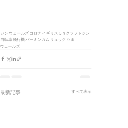
ジン
ウェールズ
コロナ
イギリス
Gin
クラフトジン
自転車
飛行機
バーミンガム
リュック
羽田
ウェールズ
最新記事
すべて表示