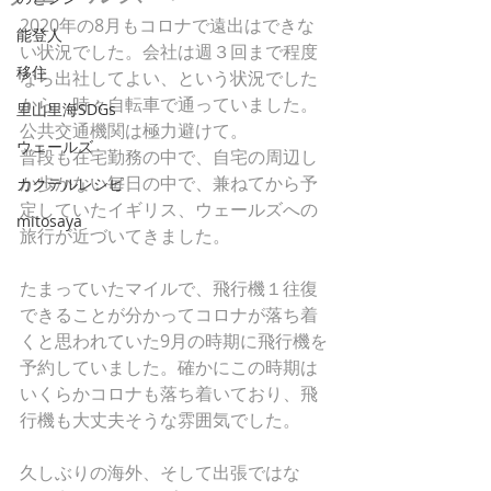
2020年の8月もコロナで遠出はできな
能登人
い状況でした。会社は週３回まで程度
移住
なら出社してよい、という状況でした
から、時々自転車で通っていました。
里山里海SDGs
公共交通機関は極力避けて。
ウェールズ
普段も在宅勤務の中で、自宅の周辺し
か歩かない毎日の中で、兼ねてから予
カクテルレシピ
定していたイギリス、ウェールズへの
mitosaya
旅行が近づいてきました。
たまっていたマイルで、飛行機１往復
できることが分かってコロナが落ち着
くと思われていた9月の時期に飛行機を
予約していました。確かにこの時期は
いくらかコロナも落ち着いており、飛
行機も大丈夫そうな雰囲気でした。
久しぶりの海外、そして出張ではな