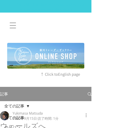
SAFETY RESTRICTIONS IN PLACE: Please read our new
policies before you visit. More details
↑ Click toEnglish page
記事
全ての記事
Yukimasa Matsuda
全ての記事
2020年9月15日
読了時間: 1分
ウェールズへ
のとジン