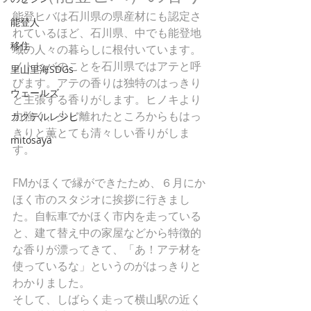
能登ヒバは石川県の県産材にも認定さ
能登人
れているほど、石川県、中でも能登地
移住
域の人々の暮らしに根付いています。
ノトヒバのことを石川県ではアテと呼
里山里海SDGs
びます。アテの香りは独特のはっきり
ウェールズ
と主張する香りがします。ヒノキより
力強く、少し離れたところからもはっ
カクテルレシピ
きりと薫とても清々しい香りがしま
mitosaya
す。
FMかほくで縁ができたため、６月にか
ほく市のスタジオに挨拶に行きまし
た。自転車でかほく市内を走っている
と、建て替え中の家屋などから特徴的
な香りが漂ってきて、「あ！アテ材を
使っているな」というのがはっきりと
わかりました。
そして、しばらく走って横山駅の近く