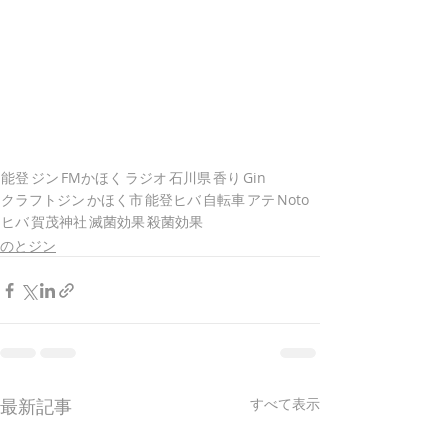
能登
ジン
FMかほく
ラジオ
石川県
香り
Gin
クラフトジン
かほく市
能登ヒバ
自転車
アテ
Noto
ヒバ
賀茂神社
滅菌効果
殺菌効果
のとジン
最新記事
すべて表示