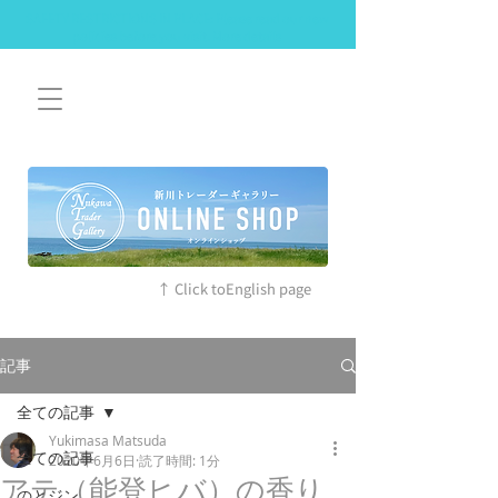
SAFETY RESTRICTIONS IN PLACE: Please read our new
policies before you visit. More details
↑ Click toEnglish page
記事
全ての記事
Yukimasa Matsuda
全ての記事
2020年6月6日
読了時間: 1分
アテ（能登ヒバ）の香り
のとジン