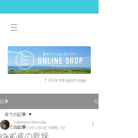
SAFETY RESTRICTIONS IN PLACE: Please read our new
policies before you visit. More details
↑ Click toEnglish page
記事
全ての記事
Yukimasa Matsuda
全ての記事
2021年10月12日
読了時間: 1分
ゆず皮の乾燥
のとジン