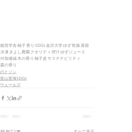
能登学舎
柚子
香り
SDGs
金沢大学
ゆず
乾燥
蒸留
冷凍
きよし農園
クオリティ
搾汁
ゆずジュース
付加価値
木の香り
柚子皮
サステナビリティ
森の香り
のとジン
里山里海SDGs
ウェールズ
すべて表示