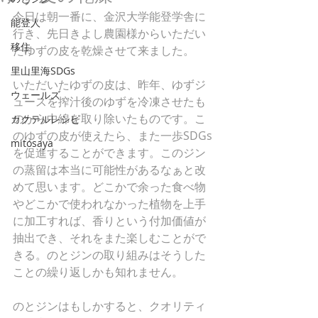
今日は朝一番に、金沢大学能登学舎に
能登人
行き、先日きよし農園様からいただい
移住
たゆずの皮を乾燥させて来ました。
里山里海SDGs
いただいたゆずの皮は、昨年、ゆずジ
ウェールズ
ュースを搾汁後のゆずを冷凍させたも
のから中綿を取り除いたものです。こ
カクテルレシピ
のゆずの皮が使えたら、また一歩SDGs
mitosaya
を促進することができます。このジン
の蒸留は本当に可能性があるなぁと改
めて思います。どこかで余った食べ物
やどこかで使われなかった植物を上手
に加工すれば、香りという付加価値が
抽出でき、それをまた楽しむことがで
きる。のとジンの取り組みはそうした
ことの繰り返しかも知れません。
のとジンはもしかすると、クオリティ