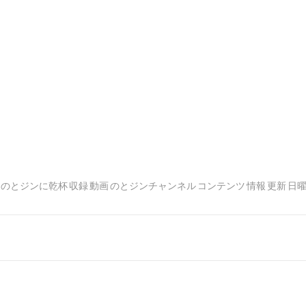
のとジンに乾杯
収録
動画
のとジンチャンネル
コンテンツ
情報
更新
日