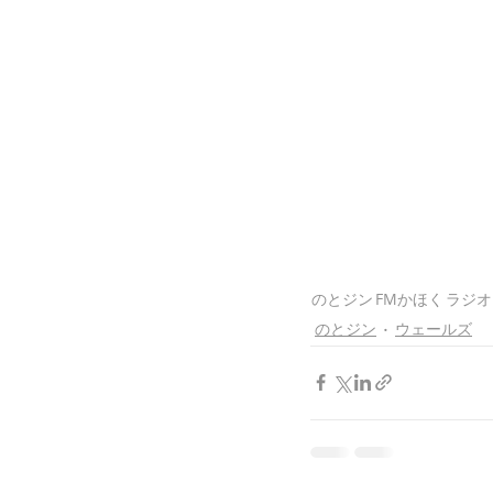
のとジン
FMかほく
ラジオ
のとジン
ウェールズ