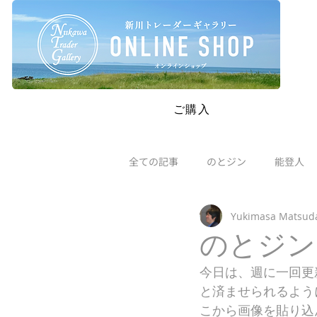
SAFETY RESTRICTIONS IN PLACE: Please read our new policie
ご購入
全ての記事
のとジン
能登人
Yukimasa Matsud
のとジン
今日は、週に一回更
と済ませられるよう
こから画像を貼り込